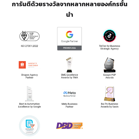
การันตีด้วยรางวัลจากหลากหลายองค์กรชั้น
นำ