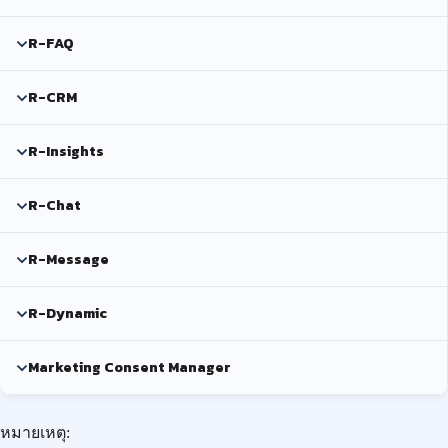
R-FAQ
R-CRM
R-Insights
R-Chat
R-Message
R-Dynamic
Marketing Consent Manager
หมายเหตุ: