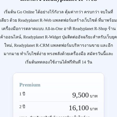
เริ่มต้น
Go Online
ได้อย่างไร้กังวล คุ้มค่ากว่า ครบกว่า จบในที่
เดียว ด้วย
Readyplanet R-Web
แพลตฟอร์มสร้างเว็บไซต์ ที่มาพร้อม
เครื่องมือการตลาดแบบ
All-in-One
อาทิ
Readyplanet R-Shop
ร้าน
ค้าออนไลน์,
Readyplanet R-Widget
ปุ่มติดต่ออัจฉริยะสำหรับเว็บยุค
ใหม่,
Readyplanet R-CRM
แพลตฟอร์มบริหารงานขาย และอีก
มากมาย ทำเว็บไซต์ง่าย ทรงพลังด้วยเครื่องมือ
สมัครวันนี้
และ
เริ่มต้นทดลองใช้งานได้ฟรีทันที 14 วัน
Premium
9,500
1 ปี
บาท
16,100
2 ปี
บาท