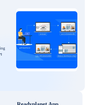
ing
ร
Readyplanet App