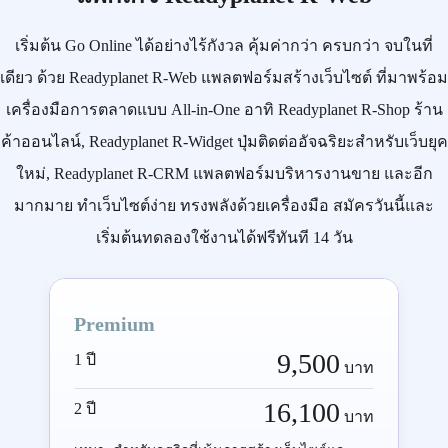
เริ่มต้น
Go Online
ได้อย่างไร้กังวล คุ้มค่ากว่า ครบกว่า จบในที่
เดียว ด้วย
Readyplanet R-Web
แพลตฟอร์มสร้างเว็บไซต์ ที่มาพร้อม
เครื่องมือการตลาดแบบ
All-in-One
อาทิ
Readyplanet R-Shop
ร้าน
ค้าออนไลน์,
Readyplanet R-Widget
ปุ่มติดต่ออัจฉริยะสำหรับเว็บยุค
ใหม่,
Readyplanet R-CRM
แพลตฟอร์มบริหารงานขาย และอีก
มากมาย ทำเว็บไซต์ง่าย ทรงพลังด้วยเครื่องมือ
สมัครวันนี้
และ
เริ่มต้นทดลองใช้งานได้ฟรีทันที 14 วัน
Premium
9,500
1 ปี
บาท
16,100
2 ปี
บาท