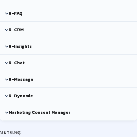
R-FAQ
R-CRM
R-Insights
R-Chat
R-Message
R-Dynamic
Marketing Consent Manager
หมายเหตุ: