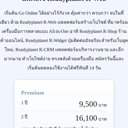
เริ่มต้น
Go Online
ได้อย่างไร้กังวล คุ้มค่ากว่า ครบกว่า จบในที่
เดียว ด้วย
Readyplanet R-Web
แพลตฟอร์มสร้างเว็บไซต์ ที่มาพร้อม
เครื่องมือการตลาดแบบ
All-in-One
อาทิ
Readyplanet R-Shop
ร้าน
ค้าออนไลน์,
Readyplanet R-Widget
ปุ่มติดต่ออัจฉริยะสำหรับเว็บยุค
ใหม่,
Readyplanet R-CRM
แพลตฟอร์มบริหารงานขาย และอีก
มากมาย ทำเว็บไซต์ง่าย ทรงพลังด้วยเครื่องมือ
สมัครวันนี้
และ
เริ่มต้นทดลองใช้งานได้ฟรีทันที 14 วัน
Premium
9,500
1 ปี
บาท
16,100
2 ปี
บาท