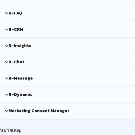
R-FAQ
R-CRM
R-Insights
R-Chat
R-Message
R-Dynamic
Marketing Consent Manager
หมายเหตุ: