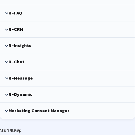
R-FAQ
R-CRM
R-Insights
R-Chat
R-Message
R-Dynamic
Marketing Consent Manager
หมายเหตุ: