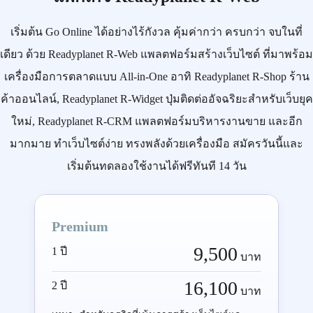
เริ่มต้น
Go Online
ได้อย่างไร้กังวล คุ้มค่ากว่า ครบกว่า จบในที่
เดียว ด้วย
Readyplanet R-Web
แพลตฟอร์มสร้างเว็บไซต์ ที่มาพร้อม
เครื่องมือการตลาดแบบ
All-in-One
อาทิ
Readyplanet R-Shop
ร้าน
ค้าออนไลน์,
Readyplanet R-Widget
ปุ่มติดต่ออัจฉริยะสำหรับเว็บยุค
ใหม่,
Readyplanet R-CRM
แพลตฟอร์มบริหารงานขาย และอีก
มากมาย ทำเว็บไซต์ง่าย ทรงพลังด้วยเครื่องมือ
สมัครวันนี้
และ
เริ่มต้นทดลองใช้งานได้ฟรีทันที 14 วัน
Premium
9,500
1 ปี
บาท
16,100
2 ปี
บาท