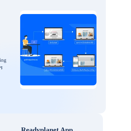
ing
ร
Readyplanet App