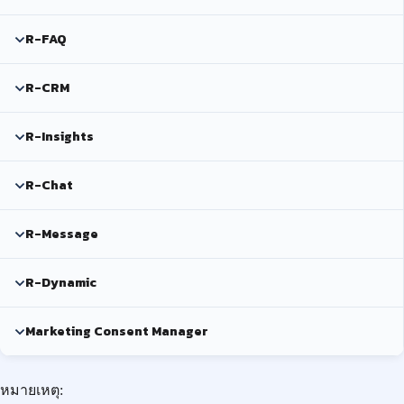
R-FAQ
R-CRM
R-Insights
R-Chat
R-Message
R-Dynamic
Marketing Consent Manager
หมายเหตุ: