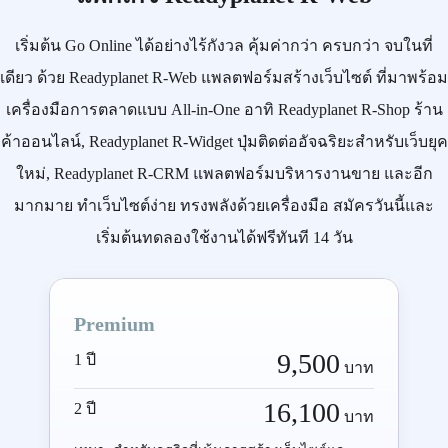
เริ่มต้น
Go Online
ได้อย่างไร้กังวล คุ้มค่ากว่า ครบกว่า จบในที่
เดียว ด้วย
Readyplanet R-Web
แพลตฟอร์มสร้างเว็บไซต์ ที่มาพร้อม
เครื่องมือการตลาดแบบ
All-in-One
อาทิ
Readyplanet R-Shop
ร้าน
ค้าออนไลน์,
Readyplanet R-Widget
ปุ่มติดต่ออัจฉริยะสำหรับเว็บยุค
ใหม่,
Readyplanet R-CRM
แพลตฟอร์มบริหารงานขาย และอีก
มากมาย ทำเว็บไซต์ง่าย ทรงพลังด้วยเครื่องมือ
สมัครวันนี้
และ
เริ่มต้นทดลองใช้งานได้ฟรีทันที 14 วัน
Premium
9,500
1 ปี
บาท
16,100
2 ปี
บาท