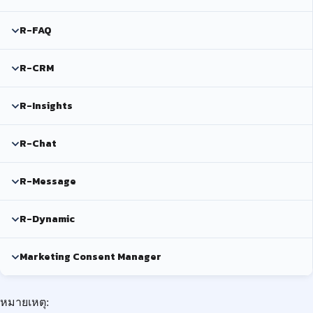
R-FAQ
R-CRM
R-Insights
R-Chat
R-Message
R-Dynamic
Marketing Consent Manager
หมายเหตุ: