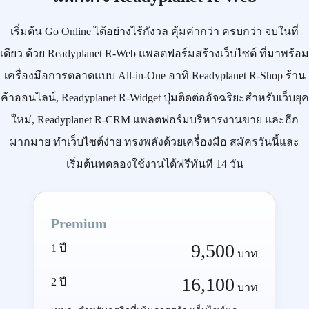
เริ่มต้น
Go Online
ได้อย่างไร้กังวล คุ้มค่ากว่า ครบกว่า จบในที่
เดียว ด้วย
Readyplanet R-Web
แพลตฟอร์มสร้างเว็บไซต์ ที่มาพร้อม
เครื่องมือการตลาดแบบ
All-in-One
อาทิ
Readyplanet R-Shop
ร้าน
ค้าออนไลน์,
Readyplanet R-Widget
ปุ่มติดต่ออัจฉริยะสำหรับเว็บยุค
ใหม่,
Readyplanet R-CRM
แพลตฟอร์มบริหารงานขาย และอีก
มากมาย ทำเว็บไซต์ง่าย ทรงพลังด้วยเครื่องมือ
สมัครวันนี้
และ
เริ่มต้นทดลองใช้งานได้ฟรีทันที 14 วัน
Premium
9,500
1 ปี
บาท
16,100
2 ปี
บาท