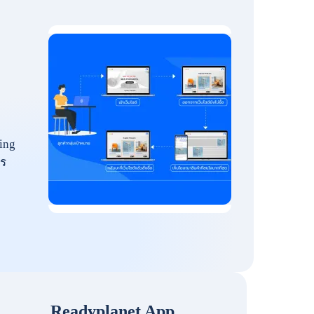
ing
ร
Readyplanet App