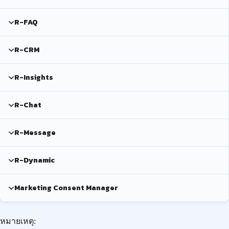
R-FAQ
R-CRM
R-Insights
R-Chat
R-Message
R-Dynamic
Marketing Consent Manager
หมายเหตุ: