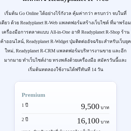
เริ่มต้น
Go Online
ได้อย่างไร้กังวล คุ้มค่ากว่า ครบกว่า จบในที่
เดียว ด้วย
Readyplanet R-Web
แพลตฟอร์มสร้างเว็บไซต์ ที่มาพร้อม
เครื่องมือการตลาดแบบ
All-in-One
อาทิ
Readyplanet R-Shop
ร้าน
ค้าออนไลน์,
Readyplanet R-Widget
ปุ่มติดต่ออัจฉริยะสำหรับเว็บยุค
ใหม่,
Readyplanet R-CRM
แพลตฟอร์มบริหารงานขาย และอีก
มากมาย ทำเว็บไซต์ง่าย ทรงพลังด้วยเครื่องมือ
สมัครวันนี้
และ
เริ่มต้นทดลองใช้งานได้ฟรีทันที 14 วัน
Premium
9,500
1 ปี
บาท
16,100
2 ปี
บาท