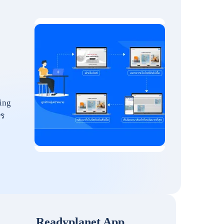
ing
ร
Readyplanet App