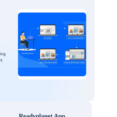
ing
ร
Readyplanet App