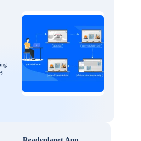
ing
ร
Readyplanet App