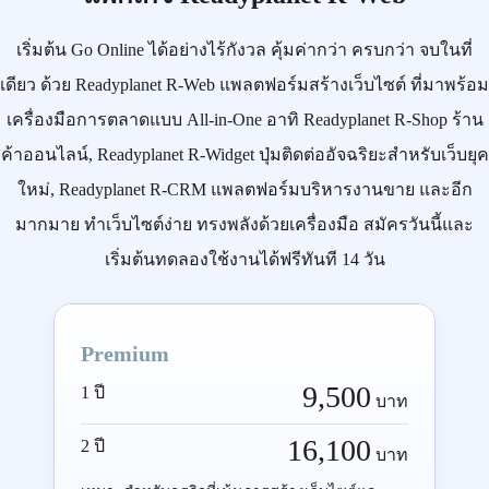
เริ่มต้น
Go Online
ได้อย่างไร้กังวล คุ้มค่ากว่า ครบกว่า จบในที่
เดียว ด้วย
Readyplanet R-Web
แพลตฟอร์มสร้างเว็บไซต์ ที่มาพร้อม
เครื่องมือการตลาดแบบ
All-in-One
อาทิ
Readyplanet R-Shop
ร้าน
ค้าออนไลน์,
Readyplanet R-Widget
ปุ่มติดต่ออัจฉริยะสำหรับเว็บยุค
ใหม่,
Readyplanet R-CRM
แพลตฟอร์มบริหารงานขาย และอีก
มากมาย ทำเว็บไซต์ง่าย ทรงพลังด้วยเครื่องมือ
สมัครวันนี้
และ
เริ่มต้นทดลองใช้งานได้ฟรีทันที 14 วัน
Premium
9,500
1 ปี
บาท
16,100
2 ปี
บาท