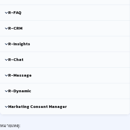
R-FAQ
R-CRM
R-Insights
R-Chat
R-Message
R-Dynamic
Marketing Consent Manager
หมายเหตุ: