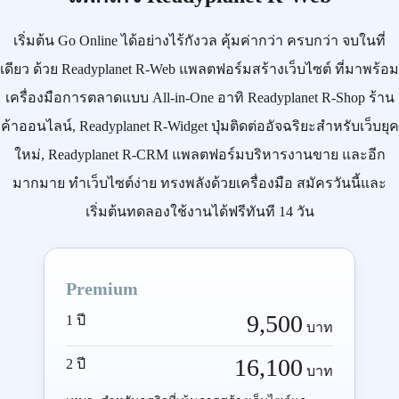
เริ่มต้น
Go Online
ได้อย่างไร้กังวล คุ้มค่ากว่า ครบกว่า จบในที่
เดียว ด้วย
Readyplanet R-Web
แพลตฟอร์มสร้างเว็บไซต์ ที่มาพร้อม
เครื่องมือการตลาดแบบ
All-in-One
อาทิ
Readyplanet R-Shop
ร้าน
ค้าออนไลน์,
Readyplanet R-Widget
ปุ่มติดต่ออัจฉริยะสำหรับเว็บยุค
ใหม่,
Readyplanet R-CRM
แพลตฟอร์มบริหารงานขาย และอีก
มากมาย ทำเว็บไซต์ง่าย ทรงพลังด้วยเครื่องมือ
สมัครวันนี้
และ
เริ่มต้นทดลองใช้งานได้ฟรีทันที 14 วัน
Premium
9,500
1 ปี
บาท
16,100
2 ปี
บาท