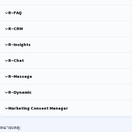
R-FAQ
R-CRM
R-Insights
R-Chat
R-Message
R-Dynamic
Marketing Consent Manager
หมายเหตุ: