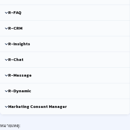
R-FAQ
R-CRM
R-Insights
R-Chat
R-Message
R-Dynamic
Marketing Consent Manager
หมายเหตุ: