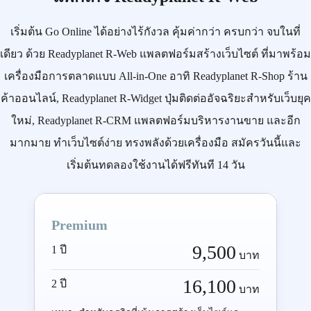
เริ่มต้น
Go Online
ได้อย่างไร้กังวล คุ้มค่ากว่า ครบกว่า จบในที่
เดียว ด้วย
Readyplanet R-Web
แพลตฟอร์มสร้างเว็บไซต์ ที่มาพร้อม
เครื่องมือการตลาดแบบ
All-in-One
อาทิ
Readyplanet R-Shop
ร้าน
ค้าออนไลน์,
Readyplanet R-Widget
ปุ่มติดต่ออัจฉริยะสำหรับเว็บยุค
ใหม่,
Readyplanet R-CRM
แพลตฟอร์มบริหารงานขาย และอีก
มากมาย ทำเว็บไซต์ง่าย ทรงพลังด้วยเครื่องมือ
สมัครวันนี้
และ
เริ่มต้นทดลองใช้งานได้ฟรีทันที 14 วัน
Premium
9,500
1 ปี
บาท
16,100
2 ปี
บาท