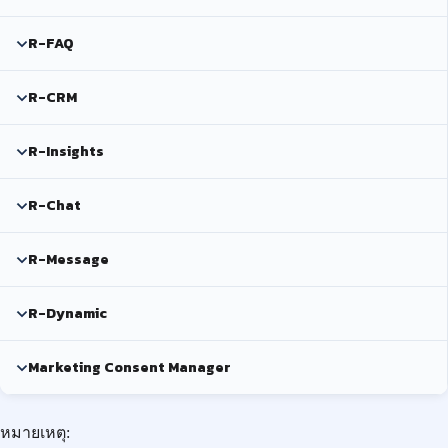
R-FAQ
R-CRM
R-Insights
R-Chat
R-Message
R-Dynamic
Marketing Consent Manager
หมายเหตุ: