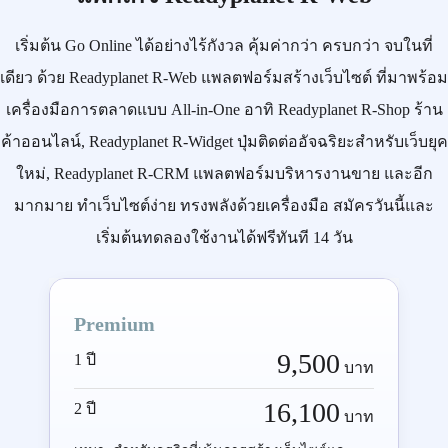
เริ่มต้น
Go Online
ได้อย่างไร้กังวล คุ้มค่ากว่า ครบกว่า จบในที่
เดียว ด้วย
Readyplanet R-Web
แพลตฟอร์มสร้างเว็บไซต์ ที่มาพร้อม
เครื่องมือการตลาดแบบ
All-in-One
อาทิ
Readyplanet R-Shop
ร้าน
ค้าออนไลน์,
Readyplanet R-Widget
ปุ่มติดต่ออัจฉริยะสำหรับเว็บยุค
ใหม่,
Readyplanet R-CRM
แพลตฟอร์มบริหารงานขาย และอีก
มากมาย ทำเว็บไซต์ง่าย ทรงพลังด้วยเครื่องมือ
สมัครวันนี้
และ
เริ่มต้นทดลองใช้งานได้ฟรีทันที 14 วัน
Premium
9,500
1 ปี
บาท
16,100
2 ปี
บาท