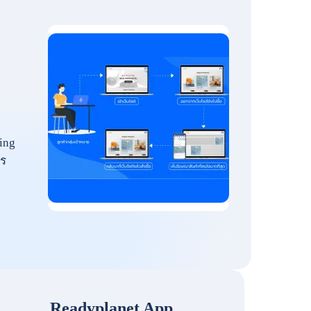
ing
ร
Readyplanet App