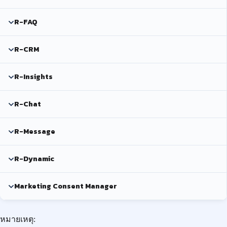
R-FAQ
R-CRM
R-Insights
R-Chat
R-Message
R-Dynamic
Marketing Consent Manager
หมายเหตุ: