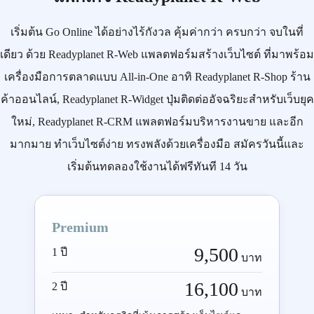
เริ่มต้น
Go Online
ได้อย่างไร้กังวล คุ้มค่ากว่า ครบกว่า จบในที่
เดียว ด้วย
Readyplanet R-Web
แพลตฟอร์มสร้างเว็บไซต์ ที่มาพร้อม
เครื่องมือการตลาดแบบ
All-in-One
อาทิ
Readyplanet R-Shop
ร้าน
ค้าออนไลน์,
Readyplanet R-Widget
ปุ่มติดต่ออัจฉริยะสำหรับเว็บยุค
ใหม่,
Readyplanet R-CRM
แพลตฟอร์มบริหารงานขาย และอีก
มากมาย ทำเว็บไซต์ง่าย ทรงพลังด้วยเครื่องมือ
สมัครวันนี้
และ
เริ่มต้นทดลองใช้งานได้ฟรีทันที 14 วัน
Premium
9,500
1 ปี
บาท
16,100
2 ปี
บาท