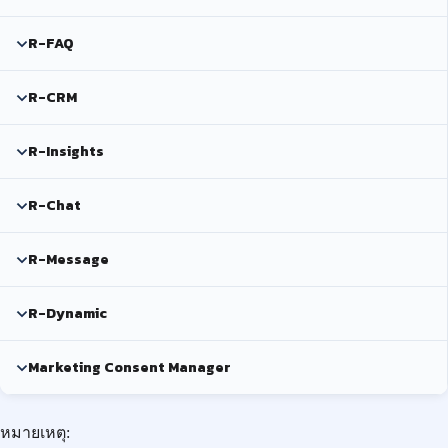
R-FAQ
R-CRM
R-Insights
R-Chat
R-Message
R-Dynamic
Marketing Consent Manager
หมายเหตุ: