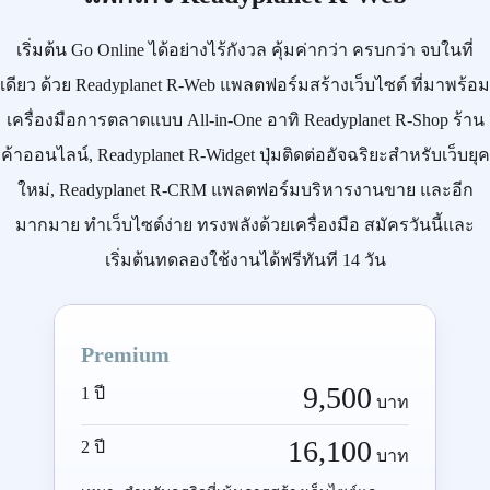
เริ่มต้น
Go Online
ได้อย่างไร้กังวล คุ้มค่ากว่า ครบกว่า จบในที่
เดียว ด้วย
Readyplanet R-Web
แพลตฟอร์มสร้างเว็บไซต์ ที่มาพร้อม
เครื่องมือการตลาดแบบ
All-in-One
อาทิ
Readyplanet R-Shop
ร้าน
ค้าออนไลน์,
Readyplanet R-Widget
ปุ่มติดต่ออัจฉริยะสำหรับเว็บยุค
ใหม่,
Readyplanet R-CRM
แพลตฟอร์มบริหารงานขาย และอีก
มากมาย ทำเว็บไซต์ง่าย ทรงพลังด้วยเครื่องมือ
สมัครวันนี้
และ
เริ่มต้นทดลองใช้งานได้ฟรีทันที 14 วัน
Premium
9,500
1 ปี
บาท
16,100
2 ปี
บาท