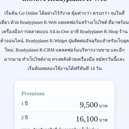
เริ่มต้น
Go Online
ได้อย่างไร้กังวล คุ้มค่ากว่า ครบกว่า จบในที่
เดียว ด้วย
Readyplanet R-Web
แพลตฟอร์มสร้างเว็บไซต์ ที่มาพร้อม
เครื่องมือการตลาดแบบ
All-in-One
อาทิ
Readyplanet R-Shop
ร้าน
ค้าออนไลน์,
Readyplanet R-Widget
ปุ่มติดต่ออัจฉริยะสำหรับเว็บยุค
ใหม่,
Readyplanet R-CRM
แพลตฟอร์มบริหารงานขาย และอีก
มากมาย ทำเว็บไซต์ง่าย ทรงพลังด้วยเครื่องมือ
สมัครวันนี้
และ
เริ่มต้นทดลองใช้งานได้ฟรีทันที 14 วัน
Premium
9,500
1 ปี
บาท
16,100
2 ปี
บาท