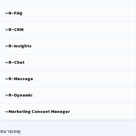
R-FAQ
R-CRM
R-Insights
R-Chat
R-Message
R-Dynamic
Marketing Consent Manager
หมายเหตุ: