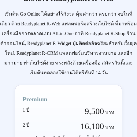
เริ่มต้น
Go Online
ได้อย่างไร้กังวล คุ้มค่ากว่า ครบกว่า จบในที่
เดียว ด้วย
Readyplanet R-Web
แพลตฟอร์มสร้างเว็บไซต์ ที่มาพร้อม
เครื่องมือการตลาดแบบ
All-in-One
อาทิ
Readyplanet R-Shop
ร้าน
ค้าออนไลน์,
Readyplanet R-Widget
ปุ่มติดต่ออัจฉริยะสำหรับเว็บยุค
ใหม่,
Readyplanet R-CRM
แพลตฟอร์มบริหารงานขาย และอีก
มากมาย ทำเว็บไซต์ง่าย ทรงพลังด้วยเครื่องมือ
สมัครวันนี้
และ
เริ่มต้นทดลองใช้งานได้ฟรีทันที 14 วัน
Premium
9,500
1 ปี
บาท
16,100
2 ปี
บาท