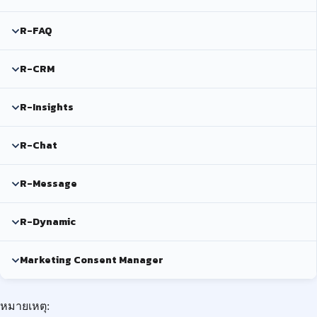
R-FAQ
R-CRM
R-Insights
R-Chat
R-Message
R-Dynamic
Marketing Consent Manager
หมายเหตุ: