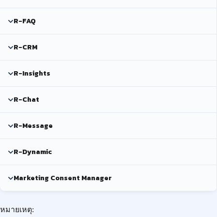
R-FAQ
R-CRM
R-Insights
R-Chat
R-Message
R-Dynamic
Marketing Consent Manager
หมายเหตุ: