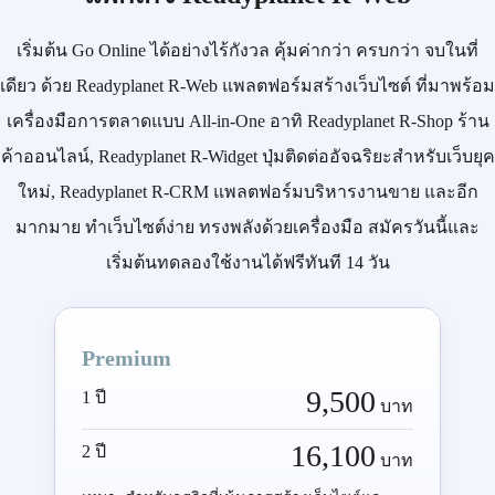
เริ่มต้น
Go Online
ได้อย่างไร้กังวล คุ้มค่ากว่า ครบกว่า จบในที่
เดียว ด้วย
Readyplanet R-Web
แพลตฟอร์มสร้างเว็บไซต์ ที่มาพร้อม
เครื่องมือการตลาดแบบ
All-in-One
อาทิ
Readyplanet R-Shop
ร้าน
ค้าออนไลน์,
Readyplanet R-Widget
ปุ่มติดต่ออัจฉริยะสำหรับเว็บยุค
ใหม่,
Readyplanet R-CRM
แพลตฟอร์มบริหารงานขาย และอีก
มากมาย ทำเว็บไซต์ง่าย ทรงพลังด้วยเครื่องมือ
สมัครวันนี้
และ
เริ่มต้นทดลองใช้งานได้ฟรีทันที 14 วัน
Premium
9,500
1 ปี
บาท
16,100
2 ปี
บาท