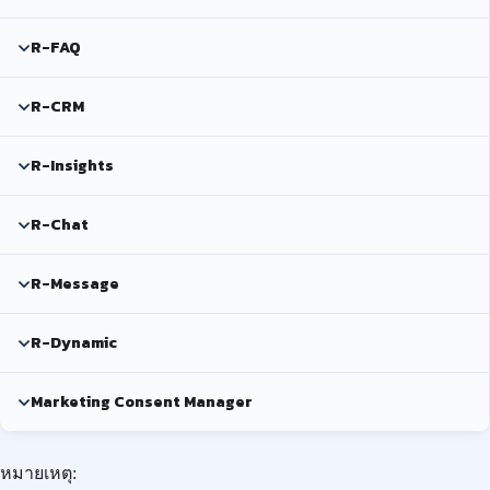
R-FAQ
R-CRM
R-Insights
R-Chat
R-Message
R-Dynamic
Marketing Consent Manager
หมายเหตุ: