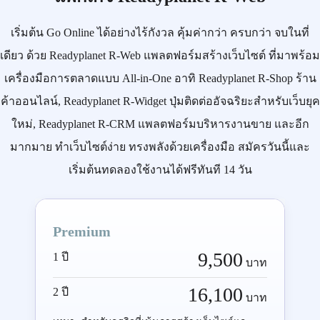
เริ่มต้น
Go Online
ได้อย่างไร้กังวล คุ้มค่ากว่า ครบกว่า จบในที่
เดียว ด้วย
Readyplanet R-Web
แพลตฟอร์มสร้างเว็บไซต์ ที่มาพร้อม
เครื่องมือการตลาดแบบ
All-in-One
อาทิ
Readyplanet R-Shop
ร้าน
ค้าออนไลน์,
Readyplanet R-Widget
ปุ่มติดต่ออัจฉริยะสำหรับเว็บยุค
ใหม่,
Readyplanet R-CRM
แพลตฟอร์มบริหารงานขาย และอีก
มากมาย ทำเว็บไซต์ง่าย ทรงพลังด้วยเครื่องมือ
สมัครวันนี้
และ
เริ่มต้นทดลองใช้งานได้ฟรีทันที 14 วัน
Premium
9,500
1 ปี
บาท
16,100
2 ปี
บาท