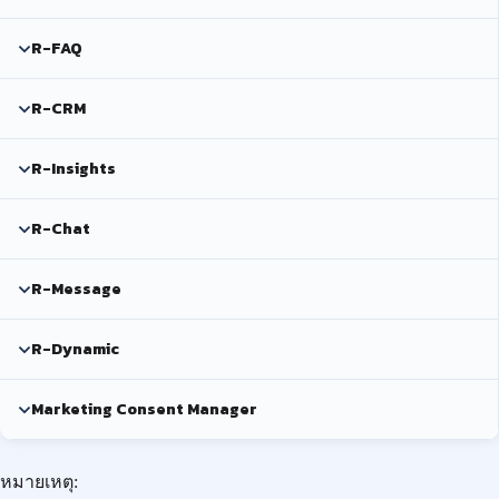
R-FAQ
R-CRM
R-Insights
R-Chat
R-Message
R-Dynamic
Marketing Consent Manager
หมายเหตุ: