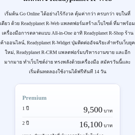
เริ่มต้น
Go Online
ได้อย่างไร้กังวล คุ้มค่ากว่า ครบกว่า จบในที่
เดียว ด้วย
Readyplanet R-Web
แพลตฟอร์มสร้างเว็บไซต์ ที่มาพร้อม
เครื่องมือการตลาดแบบ
All-in-One
อาทิ
Readyplanet R-Shop
ร้าน
ค้าออนไลน์,
Readyplanet R-Widget
ปุ่มติดต่ออัจฉริยะสำหรับเว็บยุค
ใหม่,
Readyplanet R-CRM
แพลตฟอร์มบริหารงานขาย และอีก
มากมาย ทำเว็บไซต์ง่าย ทรงพลังด้วยเครื่องมือ
สมัครวันนี้
และ
เริ่มต้นทดลองใช้งานได้ฟรีทันที 14 วัน
Premium
9,500
1 ปี
บาท
16,100
2 ปี
บาท