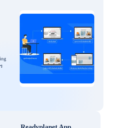
ing
ร
Readyplanet App