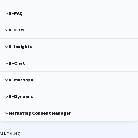
R-FAQ
R-CRM
R-Insights
R-Chat
R-Message
R-Dynamic
Marketing Consent Manager
หมายเหตุ: