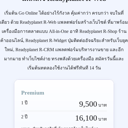
เริ่มต้น
Go Online
ได้อย่างไร้กังวล คุ้มค่ากว่า ครบกว่า จบในที่
เดียว ด้วย
Readyplanet R-Web
แพลตฟอร์มสร้างเว็บไซต์ ที่มาพร้อม
เครื่องมือการตลาดแบบ
All-in-One
อาทิ
Readyplanet R-Shop
ร้าน
ค้าออนไลน์,
Readyplanet R-Widget
ปุ่มติดต่ออัจฉริยะสำหรับเว็บยุค
ใหม่,
Readyplanet R-CRM
แพลตฟอร์มบริหารงานขาย และอีก
มากมาย ทำเว็บไซต์ง่าย ทรงพลังด้วยเครื่องมือ
สมัครวันนี้
และ
เริ่มต้นทดลองใช้งานได้ฟรีทันที 14 วัน
Premium
9,500
1 ปี
บาท
16,100
2 ปี
บาท