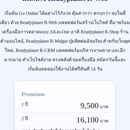
เริ่มต้น
Go Online
ได้อย่างไร้กังวล คุ้มค่ากว่า ครบกว่า จบในที่
เดียว ด้วย
Readyplanet R-Web
แพลตฟอร์มสร้างเว็บไซต์ ที่มาพร้อม
เครื่องมือการตลาดแบบ
All-in-One
อาทิ
Readyplanet R-Shop
ร้าน
ค้าออนไลน์,
Readyplanet R-Widget
ปุ่มติดต่ออัจฉริยะสำหรับเว็บยุค
ใหม่,
Readyplanet R-CRM
แพลตฟอร์มบริหารงานขาย และอีก
มากมาย ทำเว็บไซต์ง่าย ทรงพลังด้วยเครื่องมือ
สมัครวันนี้
และ
เริ่มต้นทดลองใช้งานได้ฟรีทันที 14 วัน
Premium
9,500
1 ปี
บาท
16,100
2 ปี
บาท