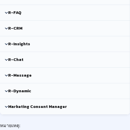
R-FAQ
R-CRM
R-Insights
R-Chat
R-Message
R-Dynamic
Marketing Consent Manager
หมายเหตุ: