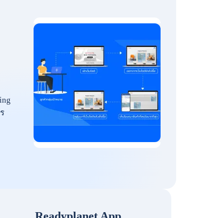
ing
ร
Readyplanet App