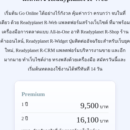
เริ่มต้น
Go Online
ได้อย่างไร้กังวล คุ้มค่ากว่า ครบกว่า จบในที่
เดียว ด้วย
Readyplanet R-Web
แพลตฟอร์มสร้างเว็บไซต์ ที่มาพร้อม
เครื่องมือการตลาดแบบ
All-in-One
อาทิ
Readyplanet R-Shop
ร้าน
ค้าออนไลน์,
Readyplanet R-Widget
ปุ่มติดต่ออัจฉริยะสำหรับเว็บยุค
ใหม่,
Readyplanet R-CRM
แพลตฟอร์มบริหารงานขาย และอีก
มากมาย ทำเว็บไซต์ง่าย ทรงพลังด้วยเครื่องมือ
สมัครวันนี้
และ
เริ่มต้นทดลองใช้งานได้ฟรีทันที 14 วัน
Premium
9,500
1 ปี
บาท
16,100
2 ปี
บาท