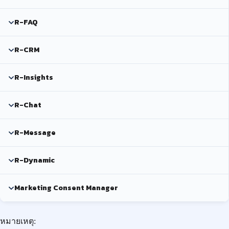
R-FAQ
R-CRM
R-Insights
R-Chat
R-Message
R-Dynamic
Marketing Consent Manager
หมายเหตุ: