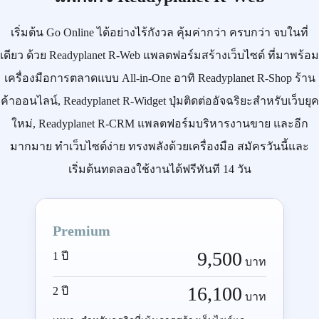
เริ่มต้น
Go Online
ได้อย่างไร้กังวล คุ้มค่ากว่า ครบกว่า จบในที่
เดียว ด้วย
Readyplanet R-Web
แพลตฟอร์มสร้างเว็บไซต์ ที่มาพร้อม
เครื่องมือการตลาดแบบ
All-in-One
อาทิ
Readyplanet R-Shop
ร้าน
ค้าออนไลน์,
Readyplanet R-Widget
ปุ่มติดต่ออัจฉริยะสำหรับเว็บยุค
ใหม่,
Readyplanet R-CRM
แพลตฟอร์มบริหารงานขาย และอีก
มากมาย ทำเว็บไซต์ง่าย ทรงพลังด้วยเครื่องมือ
สมัครวันนี้
และ
เริ่มต้นทดลองใช้งานได้ฟรีทันที 14 วัน
Premium
9,500
1 ปี
บาท
16,100
2 ปี
บาท