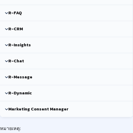
R-FAQ
R-CRM
R-Insights
R-Chat
R-Message
R-Dynamic
Marketing Consent Manager
หมายเหตุ: