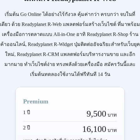
เริ่มต้น
Go Online
ได้อย่างไร้กังวล คุ้มค่ากว่า ครบกว่า จบในที่
เดียว ด้วย
Readyplanet R-Web
แพลตฟอร์มสร้างเว็บไซต์ ที่มาพร้อม
เครื่องมือการตลาดแบบ
All-in-One
อาทิ
Readyplanet R-Shop
ร้าน
ค้าออนไลน์,
Readyplanet R-Widget
ปุ่มติดต่ออัจฉริยะสำหรับเว็บยุค
ใหม่,
Readyplanet R-CRM
แพลตฟอร์มบริหารงานขาย และอีก
มากมาย ทำเว็บไซต์ง่าย ทรงพลังด้วยเครื่องมือ
สมัครวันนี้
และ
เริ่มต้นทดลองใช้งานได้ฟรีทันที 14 วัน
Premium
9,500
1 ปี
บาท
16,100
2 ปี
บาท