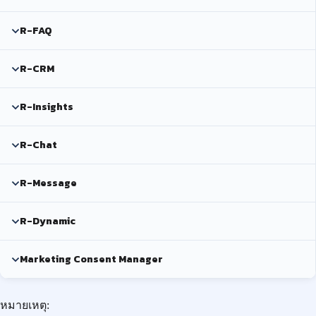
R-FAQ
R-CRM
R-Insights
R-Chat
R-Message
R-Dynamic
Marketing Consent Manager
หมายเหตุ: