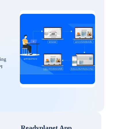
ing
ร
Readyplanet App