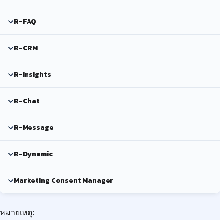
R-FAQ
R-CRM
R-Insights
R-Chat
R-Message
R-Dynamic
Marketing Consent Manager
หมายเหตุ: