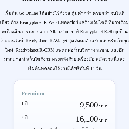
เริ่มต้น
Go Online
ได้อย่างไร้กังวล คุ้มค่ากว่า ครบกว่า จบในที่
เดียว ด้วย
Readyplanet R-Web
แพลตฟอร์มสร้างเว็บไซต์ ที่มาพร้อม
เครื่องมือการตลาดแบบ
All-in-One
อาทิ
Readyplanet R-Shop
ร้าน
ค้าออนไลน์,
Readyplanet R-Widget
ปุ่มติดต่ออัจฉริยะสำหรับเว็บยุค
ใหม่,
Readyplanet R-CRM
แพลตฟอร์มบริหารงานขาย และอีก
มากมาย ทำเว็บไซต์ง่าย ทรงพลังด้วยเครื่องมือ
สมัครวันนี้
และ
เริ่มต้นทดลองใช้งานได้ฟรีทันที 14 วัน
Premium
9,500
1 ปี
บาท
16,100
2 ปี
บาท