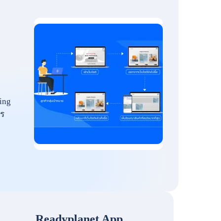
ing
ร
Readyplanet App