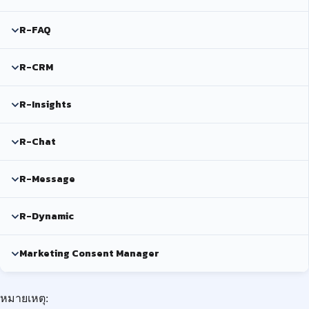
R-FAQ
R-CRM
R-Insights
R-Chat
R-Message
R-Dynamic
Marketing Consent Manager
หมายเหตุ: