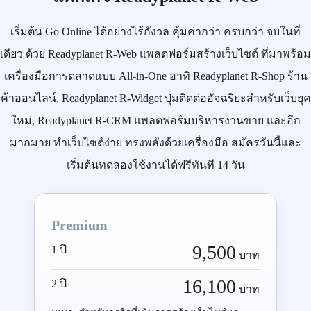
เริ่มต้น
Go Online
ได้อย่างไร้กังวล คุ้มค่ากว่า ครบกว่า จบในที่
เดียว ด้วย
Readyplanet R-Web
แพลตฟอร์มสร้างเว็บไซต์ ที่มาพร้อม
เครื่องมือการตลาดแบบ
All-in-One
อาทิ
Readyplanet R-Shop
ร้าน
ค้าออนไลน์,
Readyplanet R-Widget
ปุ่มติดต่ออัจฉริยะสำหรับเว็บยุค
ใหม่,
Readyplanet R-CRM
แพลตฟอร์มบริหารงานขาย และอีก
มากมาย ทำเว็บไซต์ง่าย ทรงพลังด้วยเครื่องมือ
สมัครวันนี้
และ
เริ่มต้นทดลองใช้งานได้ฟรีทันที 14 วัน
Premium
9,500
1 ปี
บาท
16,100
2 ปี
บาท