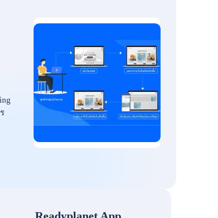
ing
ร
Readyplanet App