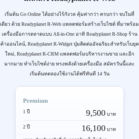
เริ่มต้น
Go Online
ได้อย่างไร้กังวล คุ้มค่ากว่า ครบกว่า จบในที่
เดียว ด้วย
Readyplanet R-Web
แพลตฟอร์มสร้างเว็บไซต์ ที่มาพร้อม
เครื่องมือการตลาดแบบ
All-in-One
อาทิ
Readyplanet R-Shop
ร้าน
ค้าออนไลน์,
Readyplanet R-Widget
ปุ่มติดต่ออัจฉริยะสำหรับเว็บยุค
ใหม่,
Readyplanet R-CRM
แพลตฟอร์มบริหารงานขาย และอีก
มากมาย ทำเว็บไซต์ง่าย ทรงพลังด้วยเครื่องมือ
สมัครวันนี้
และ
เริ่มต้นทดลองใช้งานได้ฟรีทันที 14 วัน
Premium
9,500
1 ปี
บาท
16,100
2 ปี
บาท