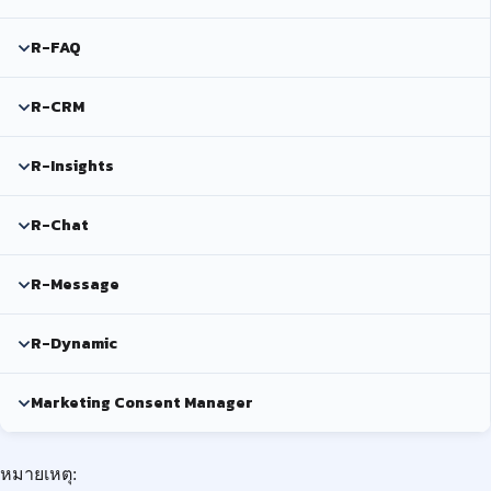
R-FAQ
R-CRM
R-Insights
R-Chat
R-Message
R-Dynamic
Marketing Consent Manager
หมายเหตุ: