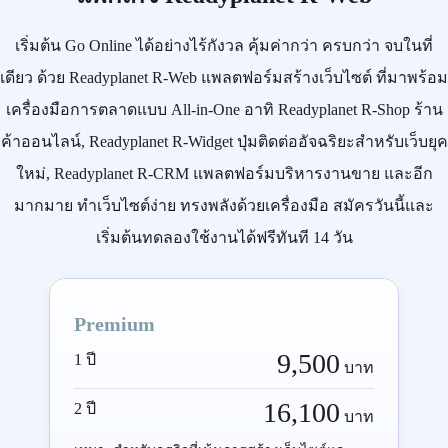
เริ่มต้น
Go Online
ได้อย่างไร้กังวล คุ้มค่ากว่า ครบกว่า จบในที่
เดียว ด้วย
Readyplanet R-Web
แพลตฟอร์มสร้างเว็บไซต์ ที่มาพร้อม
เครื่องมือการตลาดแบบ
All-in-One
อาทิ
Readyplanet R-Shop
ร้าน
ค้าออนไลน์,
Readyplanet R-Widget
ปุ่มติดต่ออัจฉริยะสำหรับเว็บยุค
ใหม่,
Readyplanet R-CRM
แพลตฟอร์มบริหารงานขาย และอีก
มากมาย ทำเว็บไซต์ง่าย ทรงพลังด้วยเครื่องมือ
สมัครวันนี้
และ
เริ่มต้นทดลองใช้งานได้ฟรีทันที 14 วัน
Premium
9,500
1 ปี
บาท
16,100
2 ปี
บาท