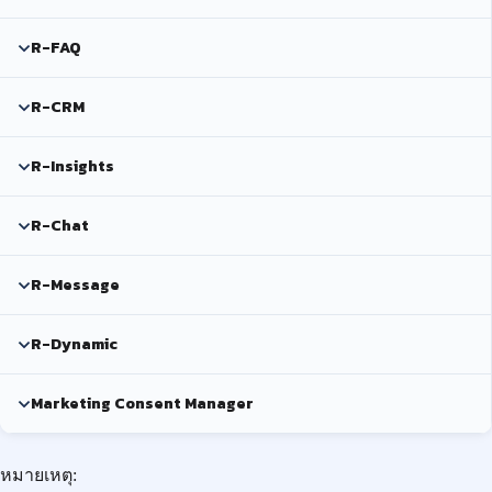
R-FAQ
R-CRM
R-Insights
R-Chat
R-Message
R-Dynamic
Marketing Consent Manager
หมายเหตุ: