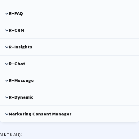
R-FAQ
R-CRM
R-Insights
R-Chat
R-Message
R-Dynamic
Marketing Consent Manager
หมายเหตุ: