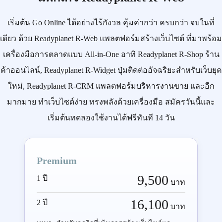
เริ่มต้น
Go Online
ได้อย่างไร้กังวล คุ้มค่ากว่า ครบกว่า จบในที่
เดียว ด้วย
Readyplanet R-Web
แพลตฟอร์มสร้างเว็บไซต์ ที่มาพร้อม
เครื่องมือการตลาดแบบ
All-in-One
อาทิ
Readyplanet R-Shop
ร้าน
ค้าออนไลน์,
Readyplanet R-Widget
ปุ่มติดต่ออัจฉริยะสำหรับเว็บยุค
ใหม่,
Readyplanet R-CRM
แพลตฟอร์มบริหารงานขาย และอีก
มากมาย ทำเว็บไซต์ง่าย ทรงพลังด้วยเครื่องมือ
สมัครวันนี้
และ
เริ่มต้นทดลองใช้งานได้ฟรีทันที 14 วัน
Premium
9,500
1 ปี
บาท
16,100
2 ปี
บาท