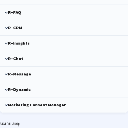
R-FAQ
R-CRM
R-Insights
R-Chat
R-Message
R-Dynamic
Marketing Consent Manager
หมายเหตุ: