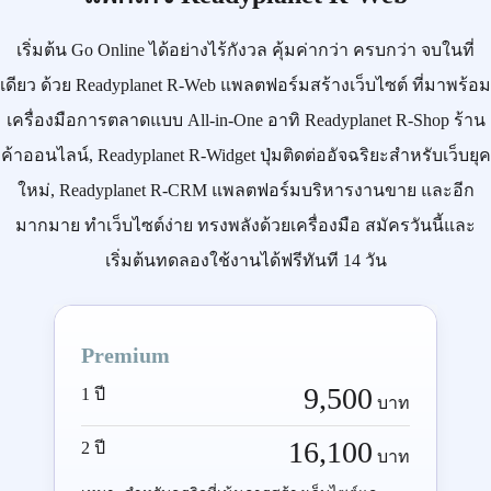
เริ่มต้น
Go Online
ได้อย่างไร้กังวล คุ้มค่ากว่า ครบกว่า จบในที่
เดียว ด้วย
Readyplanet R-Web
แพลตฟอร์มสร้างเว็บไซต์ ที่มาพร้อม
เครื่องมือการตลาดแบบ
All-in-One
อาทิ
Readyplanet R-Shop
ร้าน
ค้าออนไลน์,
Readyplanet R-Widget
ปุ่มติดต่ออัจฉริยะสำหรับเว็บยุค
ใหม่,
Readyplanet R-CRM
แพลตฟอร์มบริหารงานขาย และอีก
มากมาย ทำเว็บไซต์ง่าย ทรงพลังด้วยเครื่องมือ
สมัครวันนี้
และ
เริ่มต้นทดลองใช้งานได้ฟรีทันที 14 วัน
Premium
9,500
1 ปี
บาท
16,100
2 ปี
บาท