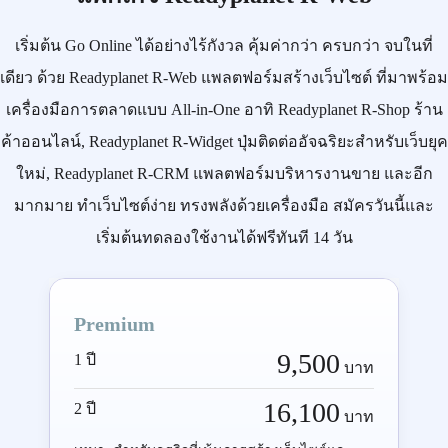
เริ่มต้น
Go Online
ได้อย่างไร้กังวล คุ้มค่ากว่า ครบกว่า จบในที่
เดียว ด้วย
Readyplanet R-Web
แพลตฟอร์มสร้างเว็บไซต์ ที่มาพร้อม
เครื่องมือการตลาดแบบ
All-in-One
อาทิ
Readyplanet R-Shop
ร้าน
ค้าออนไลน์,
Readyplanet R-Widget
ปุ่มติดต่ออัจฉริยะสำหรับเว็บยุค
ใหม่,
Readyplanet R-CRM
แพลตฟอร์มบริหารงานขาย และอีก
มากมาย ทำเว็บไซต์ง่าย ทรงพลังด้วยเครื่องมือ
สมัครวันนี้
และ
เริ่มต้นทดลองใช้งานได้ฟรีทันที 14 วัน
Premium
9,500
1 ปี
บาท
16,100
2 ปี
บาท