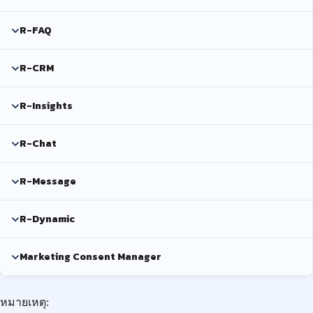
R-FAQ
R-CRM
R-Insights
R-Chat
R-Message
R-Dynamic
Marketing Consent Manager
หมายเหตุ: