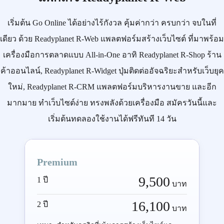
เริ่มต้น
Go Online
ได้อย่างไร้กังวล คุ้มค่ากว่า ครบกว่า จบในที่
เดียว ด้วย
Readyplanet R-Web
แพลตฟอร์มสร้างเว็บไซต์ ที่มาพร้อม
เครื่องมือการตลาดแบบ
All-in-One
อาทิ
Readyplanet R-Shop
ร้าน
ค้าออนไลน์,
Readyplanet R-Widget
ปุ่มติดต่ออัจฉริยะสำหรับเว็บยุค
ใหม่,
Readyplanet R-CRM
แพลตฟอร์มบริหารงานขาย และอีก
มากมาย ทำเว็บไซต์ง่าย ทรงพลังด้วยเครื่องมือ
สมัครวันนี้
และ
เริ่มต้นทดลองใช้งานได้ฟรีทันที 14 วัน
Premium
9,500
1 ปี
บาท
16,100
2 ปี
บาท