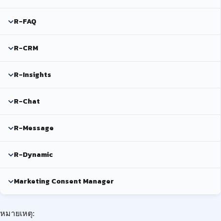
R-FAQ
R-CRM
R-Insights
R-Chat
R-Message
R-Dynamic
Marketing Consent Manager
หมายเหตุ: