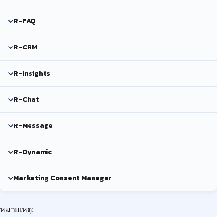
R-FAQ
R-CRM
R-Insights
R-Chat
R-Message
R-Dynamic
Marketing Consent Manager
หมายเหตุ: