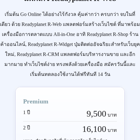
เริ่มต้น
Go Online
ได้อย่างไร้กังวล คุ้มค่ากว่า ครบกว่า จบในที่
เดียว ด้วย
Readyplanet R-Web
แพลตฟอร์มสร้างเว็บไซต์ ที่มาพร้อม
เครื่องมือการตลาดแบบ
All-in-One
อาทิ
Readyplanet R-Shop
ร้าน
ค้าออนไลน์,
Readyplanet R-Widget
ปุ่มติดต่ออัจฉริยะสำหรับเว็บยุค
ใหม่,
Readyplanet R-CRM
แพลตฟอร์มบริหารงานขาย และอีก
มากมาย ทำเว็บไซต์ง่าย ทรงพลังด้วยเครื่องมือ
สมัครวันนี้
และ
เริ่มต้นทดลองใช้งานได้ฟรีทันที 14 วัน
Premium
9,500
1 ปี
บาท
16,100
2 ปี
บาท