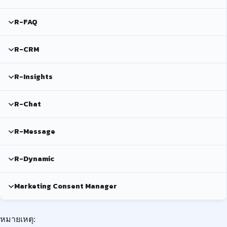
R-FAQ
R-CRM
R-Insights
R-Chat
R-Message
R-Dynamic
Marketing Consent Manager
หมายเหตุ: