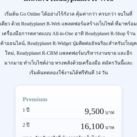
เริ่มต้น
Go Online
ได้อย่างไร้กังวล คุ้มค่ากว่า ครบกว่า จบในที่
เดียว ด้วย
Readyplanet R-Web
แพลตฟอร์มสร้างเว็บไซต์ ที่มาพร้อม
เครื่องมือการตลาดแบบ
All-in-One
อาทิ
Readyplanet R-Shop
ร้าน
ค้าออนไลน์,
Readyplanet R-Widget
ปุ่มติดต่ออัจฉริยะสำหรับเว็บยุค
ใหม่,
Readyplanet R-CRM
แพลตฟอร์มบริหารงานขาย และอีก
มากมาย ทำเว็บไซต์ง่าย ทรงพลังด้วยเครื่องมือ
สมัครวันนี้
และ
เริ่มต้นทดลองใช้งานได้ฟรีทันที 14 วัน
Premium
9,500
1 ปี
บาท
16,100
2 ปี
บาท