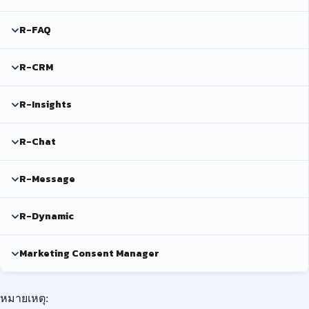
R-FAQ
R-CRM
R-Insights
R-Chat
R-Message
R-Dynamic
Marketing Consent Manager
หมายเหตุ: