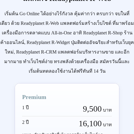
เริ่มต้น
Go Online
ได้อย่างไร้กังวล คุ้มค่ากว่า ครบกว่า จบในที่
เดียว ด้วย
Readyplanet R-Web
แพลตฟอร์มสร้างเว็บไซต์ ที่มาพร้อม
เครื่องมือการตลาดแบบ
All-in-One
อาทิ
Readyplanet R-Shop
ร้าน
ค้าออนไลน์,
Readyplanet R-Widget
ปุ่มติดต่ออัจฉริยะสำหรับเว็บยุค
ใหม่,
Readyplanet R-CRM
แพลตฟอร์มบริหารงานขาย และอีก
มากมาย ทำเว็บไซต์ง่าย ทรงพลังด้วยเครื่องมือ
สมัครวันนี้
และ
เริ่มต้นทดลองใช้งานได้ฟรีทันที 14 วัน
Premium
9,500
1 ปี
บาท
16,100
2 ปี
บาท