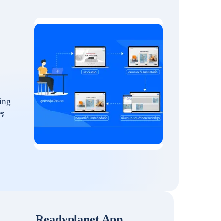
ing
ร
Readyplanet App