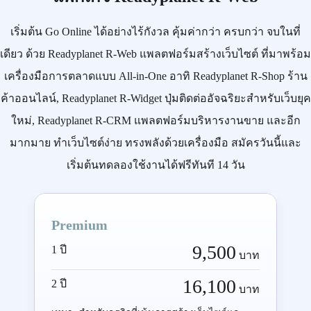
เริ่มต้น
Go Online
ได้อย่างไร้กังวล คุ้มค่ากว่า ครบกว่า จบในที่
เดียว ด้วย
Readyplanet R-Web
แพลตฟอร์มสร้างเว็บไซต์ ที่มาพร้อม
เครื่องมือการตลาดแบบ
All-in-One
อาทิ
Readyplanet R-Shop
ร้าน
ค้าออนไลน์,
Readyplanet R-Widget
ปุ่มติดต่ออัจฉริยะสำหรับเว็บยุค
ใหม่,
Readyplanet R-CRM
แพลตฟอร์มบริหารงานขาย และอีก
มากมาย ทำเว็บไซต์ง่าย ทรงพลังด้วยเครื่องมือ
สมัครวันนี้
และ
เริ่มต้นทดลองใช้งานได้ฟรีทันที 14 วัน
Premium
9,500
1 ปี
บาท
16,100
2 ปี
บาท