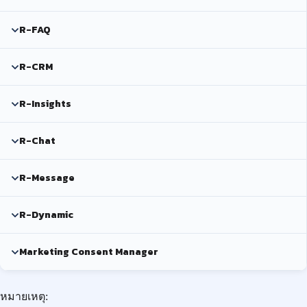
R-FAQ
R-CRM
R-Insights
R-Chat
R-Message
R-Dynamic
Marketing Consent Manager
หมายเหตุ: