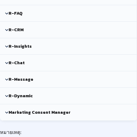
R-FAQ
R-CRM
R-Insights
R-Chat
R-Message
R-Dynamic
Marketing Consent Manager
หมายเหตุ: